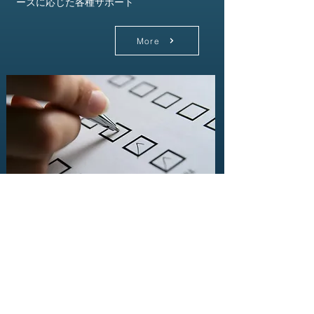
ーズに応じた各種サポート
More
02
不動産鑑定
評価業務
◆不動産鑑定評価
売買交換の参考、相続の参考、時価評価、
担保評価等