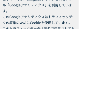
ル「
Googleアナリティクス」
を利用していま
す。
このGoogleアナリティクスはトラフィックデー
タの収集のためにCookieを使用しています。
このトラフィックデータは匿名で収集されてお
り、個人を特定するものではありません。
この機能はCookieを無効にすることで収集を拒
否することが出来ます。お使いのブラウザの設
定をご確認ください。
Googleアナリティクスによって送信される情報
がどのように利用されるかに関して、詳しくは
こちら
をクリックしてください。
お問い合わせ窓口
本ポリシーに関するお問い合わせは，下記の窓
口までお願いいたします。
住所：〒154-0024 東京都世田谷区三軒茶屋2-